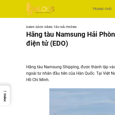
Skip
to
TRANG CHỦ
content
DANH SÁCH HÃNG TÀU HẢI PHÒNG
Hãng tàu Namsung Hải Phòng
điện tử (EDO)
Hãng tàu Namsung Shipping, được thành lập vào 
ngoài tư nhân đầu tiên của Hàn Quốc. Tại Việt 
Hồ Chí Minh.
→
Index