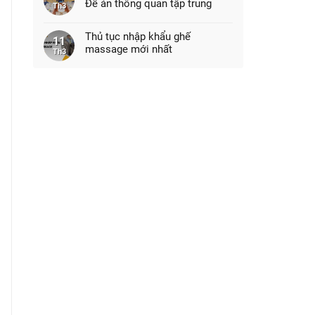
Đề án thông quan tập trung
Th3
Thủ tục nhập khẩu ghế
11
massage mới nhất
Th3