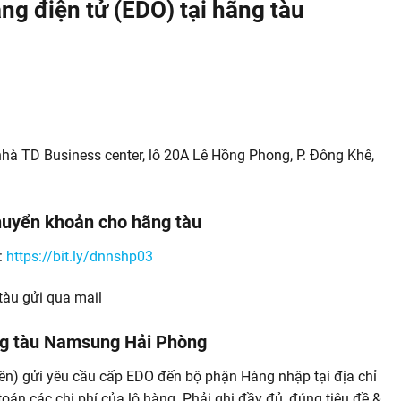
àng điện tử (EDO) tại hãng tàu
nhà TD Business center, lô 20A Lê Hồng Phong, P. Đông Khê,
chuyển khoản cho hãng tàu
:
https://bit.ly/dnnshp03
tàu gửi qua mail
ãng tàu Namsung Hải Phòng
n) gửi yêu cầu cấp EDO đến bộ phận Hàng nhập tại địa chỉ
án các chi phí của lô hàng. Phải ghi đầy đủ, đúng tiêu đề &