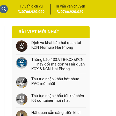
Tư vấn dịch vụ
Tư vấn vận chuyển
0766.920.029
0766.920.029
BÀI VIẾT MỚI NHẤT
Dịch vụ khai báo hải quan tại
07
KCN Nomura Hải Phòng
Th8
Thông báo 1337/TB-KCX&KCN
27
– Thay đổi mã đơn vị Hải quan
Th6
KCX & KCN Hải Phòng
Thủ tục nhập khẩu bột nhựa
27
PVC mới nhất
Th3
Thủ tục nhập khẩu túi khí chèn
14
lót container mới nhất
Th3
Hải quan sẵn sàng triển khai
11