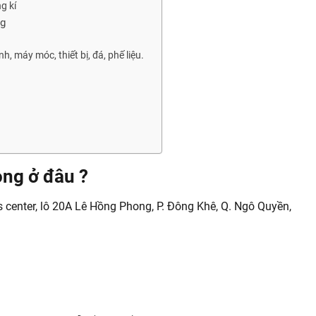
g kí
ng
, máy móc, thiết bị, đá, phế liệu.
ng ở đâu ?
s center, lô 20A Lê Hồng Phong, P. Đông Khê, Q. Ngô Quyền,