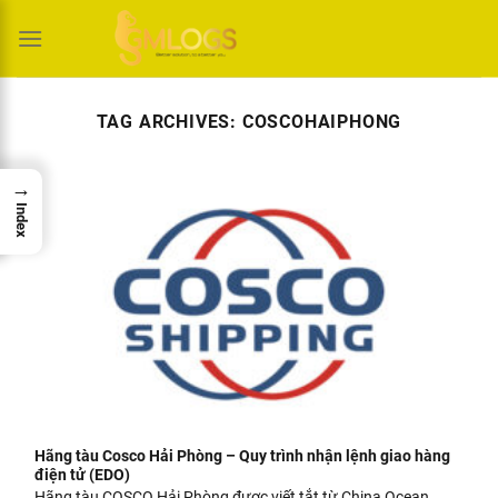
Skip
to
content
TAG ARCHIVES:
COSCOHAIPHONG
→
Index
Hãng tàu Cosco Hải Phòng – Quy trình nhận lệnh giao hàng
điện tử (EDO)
Hãng tàu COSCO Hải Phòng được viết tắt từ China Ocean