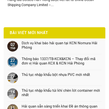
Shipping Company Limited –...
BÀI VIẾT MỚI NHẤT
Dịch vụ khai báo hải quan tại KCN Nomura Hải
07
Phòng
Th8
Thông báo 1337/TB-KCX&KCN – Thay đổi mã
27
đơn vị Hải quan KCX & KCN Hải Phòng
Th6
Thủ tục nhập khẩu bột nhựa PVC mới nhất
27
Th3
Thủ tục nhập khẩu túi khí chèn lót container mới
14
nhất
Th3
Hải quan sẵn sàng triển khai Đề án thông quan
11