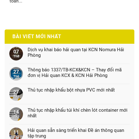
toàn...
BÀI VIẾT MỚI NHẤT
Dịch vụ khai báo hải quan tại KCN Nomura Hải
07
Phòng
Th8
Thông báo 1337/TB-KCX&KCN – Thay đổi mã
27
đơn vị Hải quan KCX & KCN Hải Phòng
Th6
Thủ tục nhập khẩu bột nhựa PVC mới nhất
27
Th3
Thủ tục nhập khẩu túi khí chèn lót container mới
14
nhất
Th3
Hải quan sẵn sàng triển khai Đề án thông quan
11
tập trung
Th3