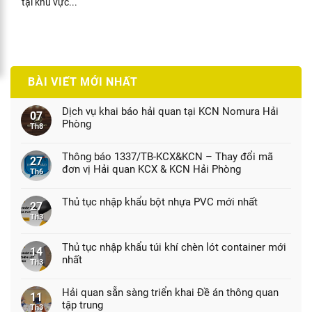
tại khu vực...
BÀI VIẾT MỚI NHẤT
Dịch vụ khai báo hải quan tại KCN Nomura Hải
07
Phòng
Th8
Thông báo 1337/TB-KCX&KCN – Thay đổi mã
27
đơn vị Hải quan KCX & KCN Hải Phòng
Th6
Thủ tục nhập khẩu bột nhựa PVC mới nhất
27
Th3
Thủ tục nhập khẩu túi khí chèn lót container mới
14
nhất
Th3
Hải quan sẵn sàng triển khai Đề án thông quan
11
tập trung
Th3