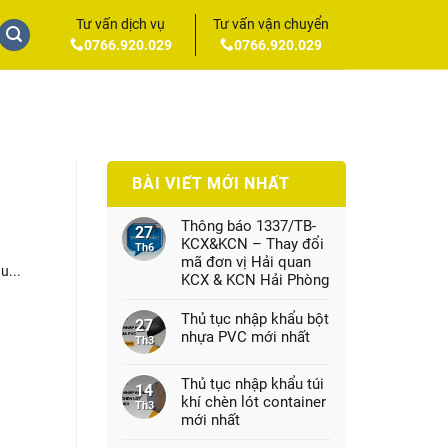
Tư vấn dịch vụ
Tư vấn vận chuyển
0766.920.029
0766.920.029
BÀI VIẾT MỚI NHẤT
Thông báo 1337/TB-
27
KCX&KCN – Thay đổi
Th6
mã đơn vị Hải quan
u...
KCX & KCN Hải Phòng
Thủ tục nhập khẩu bột
27
nhựa PVC mới nhất
Th3
Thủ tục nhập khẩu túi
14
khí chèn lót container
Th3
mới nhất