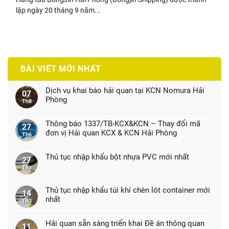
lập ngày 20 tháng 9 năm...
BÀI VIẾT MỚI NHẤT
Dịch vụ khai báo hải quan tại KCN Nomura Hải
07
Phòng
Th8
Thông báo 1337/TB-KCX&KCN – Thay đổi mã
27
đơn vị Hải quan KCX & KCN Hải Phòng
Th6
Thủ tục nhập khẩu bột nhựa PVC mới nhất
27
Th3
Thủ tục nhập khẩu túi khí chèn lót container mới
14
nhất
Th3
Hải quan sẵn sàng triển khai Đề án thông quan
11