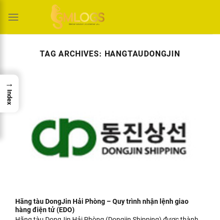
Skip
to
content
TAG ARCHIVES:
HANGTAUDONGJIN
→
Index
Hãng tàu DongJin Hải Phòng – Quy trình nhận lệnh giao
hàng điện tử (EDO)
Hãng tàu DongJin Hải Phòng (Dongjin Shipping) được thành