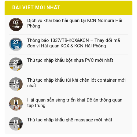
BÀI VIẾT MỚI NHẤT
Dịch vụ khai báo hải quan tại KCN Nomura Hải
07
Phòng
Th8
Thông báo 1337/TB-KCX&KCN – Thay đổi mã
27
đơn vị Hải quan KCX & KCN Hải Phòng
Th6
Thủ tục nhập khẩu bột nhựa PVC mới nhất
27
Th3
Thủ tục nhập khẩu túi khí chèn lót container mới
14
nhất
Th3
Hải quan sẵn sàng triển khai Đề án thông quan
11
tập trung
Th3
Thủ tục nhập khẩu ghế massage mới nhất
11
Th3